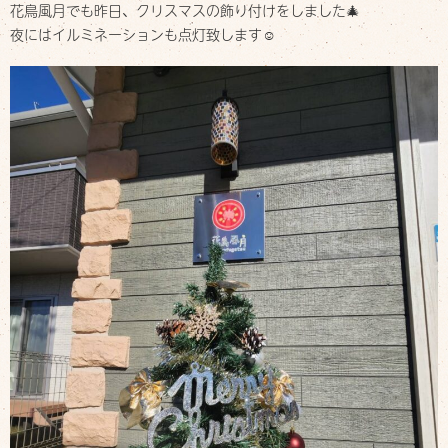
デリバリー
花鳥風月でも昨日、クリスマスの飾り付けをしました🎄
Delivery
夜にはイルミネーションも点灯致します☺️
お店について
Shop info
お知らせ
Information
スタッフブログ
Staff blog
ご予約・お問い合わせ
Contact