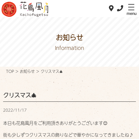
menu
お知らせ
Information
ホーム
Home
TOP
>
お知らせ
>
クリスマス🎄
私たちの想い
Concept
クリスマス🎄
おべんとメニュー
OBENTO menu
2022/11/17
おすすめメニュー
本日も花鳥風月をご利用頂きありがとうございます😊
Pick up
街も少しずつクリスマスの飾りなどで華やかになってきましたね♪