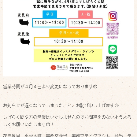
Delivery
お店について
Shop info
お知らせ
Information
スタッフブログ
Staff blog
ご予約・お問い合わせ
Contact
営業時間が４月４日より変更になっております😞
お知らせが遅くなってしまったこと、お詫び申し上げます😢
しばらく間夕方の営業はいたしませんのでお間違えのないようよろ
しくお願いいたします😥！
花鳥風月 平松本町 宇都宮弁当 宇都宮テイクアウト 弁当 テ