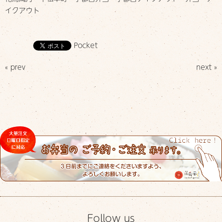
イクアウト
Pocket
« prev
next »
Follow us