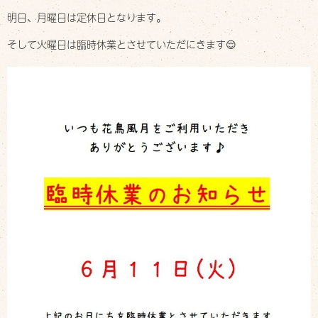
デリバリー
明日、月曜日は定休日となります。
Delivery
そして火曜日は臨時休業とさせていただにきます😌
お店について
Shop info
お知らせ
Information
スタッフブログ
Staff blog
ご予約・お問い合わせ
Contact