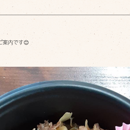
おべんとメニュー
OBENTO menu
おすすめメニュー
Pick up
案内です😊
デリバリー
Delivery
お店について
Shop info
お知らせ
Information
スタッフブログ
Staff blog
ご予約・お問い合わせ