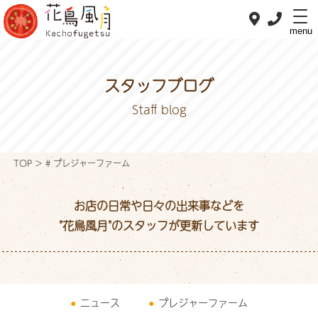
menu
スタッフブログ
Staff blog
ホーム
Home
私たちの想い
TOP
>
# プレジャーファーム
Concept
おべんとメニュー
お店の日常や日々の出来事などを
OBENTO menu
"花鳥風月"のスタッフが更新しています
おすすめメニュー
Pick up
デリバリー
ニュース
プレジャーファーム
Delivery