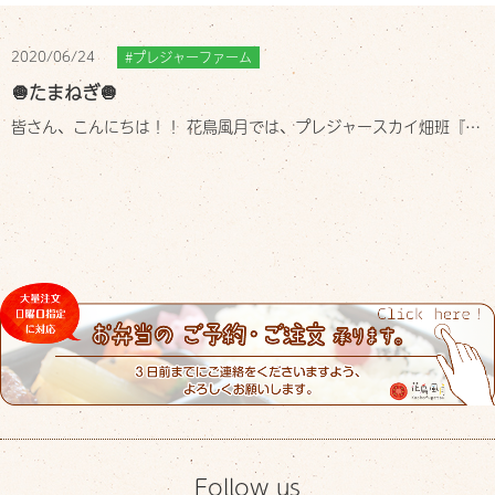
お店について
Shop info
2020/06/24
プレジャーファーム
🧅たまねぎ🧅
お知らせ
Information
皆さん、こんにちは！！ 花鳥風月では、プレジャースカイ畑班『プレジャーファーム』の野菜を使用しています😁 収穫してきた、玉ねぎを天日干しして…
スタッフブログ
Staff blog
ご予約・お問い合わせ
Contact
Follow us